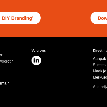
, DIY Branding’
Dow
Volg ons
Direct n
er
Aanpak
oordt.nl
Succes
Maak je
MerkGi
sma.nl
Alle pri