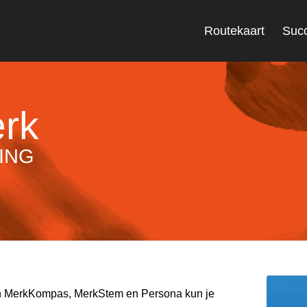
Routekaart
Suc
rk
DING
en MerkKompas, MerkStem en Persona kun je