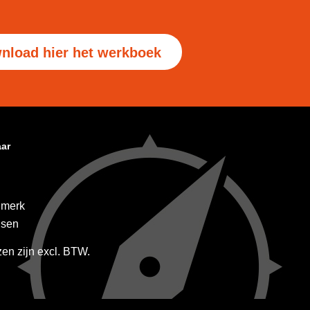
nload hier het werkboek
aar
 merk
dsen
jzen zijn excl. BTW.