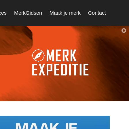
ces
MerkGidsen
Maak je merk
Contact