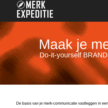
Maak je me
Do-it-yourself BRAN
De basis van je merk-communicatie vastleggen in e