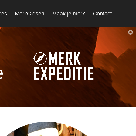
ces
MerkGidsen
Maak je merk
Contact
e