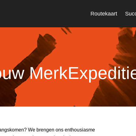
Routekaart
Suc
jouw MerkExpediti
 langskomen? We brengen ons enthousiasme