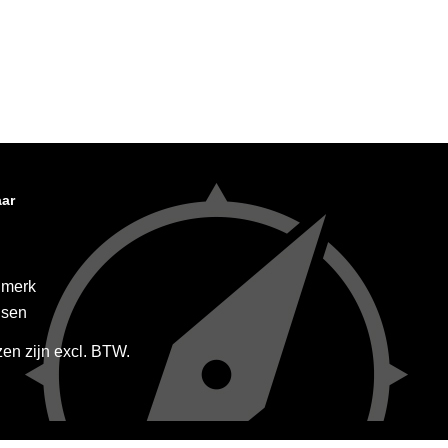
aar
 merk
dsen
jzen zijn excl. BTW.