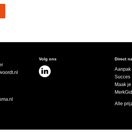
Volg ons
Direct n
er
Aanpak
oordt.nl
Succes
Maak je
MerkGi
sma.nl
Alle pri